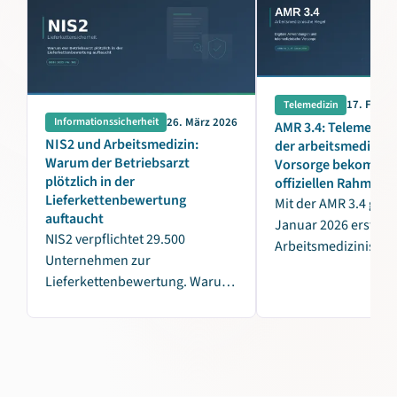
17. Febru
Telemedizin
26. März 2026
Informationssicherheit
AMR 3.4: Telemedizin
NIS2 und Arbeitsmedizin:
der arbeitsmedizini
Warum der Betriebsarzt
Vorsorge bekommt 
plötzlich in der
offiziellen Rahmen
Lieferkettenbewertung
Mit der AMR 3.4 gibt 
auftaucht
Januar 2026 erstmal
NIS2 verpflichtet 29.500
Arbeitsmedizinische
Unternehmen zur
Regel, die digitale
Lieferkettenbewertung. Warum
Anwendungen und
arbeitsmedizinische Dienste
telemedizinische Vo
plötzlich relevant sind und was
verbindlich regelt.
konkret zu tun ist.