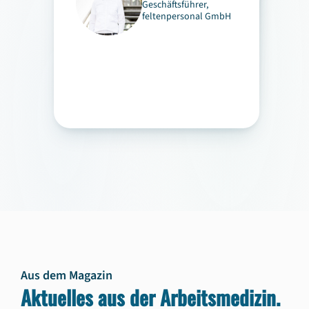
Geschäftsführer,
feltenpersonal GmbH
Ulrike Liskatin
Abteilungsleitung
Arbeitssicherheit und
Arbeitsmedizin,
Gemeinschaftskranken
haus Herdecke gGmbH
Aus dem Magazin
Aktuelles aus der Arbeitsmedizin.