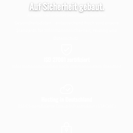
Auf Sicherheit gebaut.
Armedo verarbeitet besonders sensible
Gesundheitsdaten – entsprechend hoch sind unsere
Standards für Informationssicherheit, Hosting und
Datenschutz.
ISO 27001 zertifiziert
Informationssicherheit nach internationalem Standard
Hosting in Deutschland
BSI-C5-zertifizierte Cloud-Infrastruktur (STACKIT)