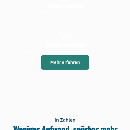
DSGVO-konform
Externer DSB bestellt, keine Drittland-Transfers
Ärztlich entwickelt
Konzipiert von einem Facharzt für Arbeitsmedizin
Mehr erfahren
In Zahlen
Weniger Aufwand, spürbar mehr